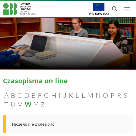
Czasopisma on line
A
B
C
D
E
F
G
H
I
J
K
L
Ł
M
N
O
P
R
S
T
U
V
W
Y
Z
Niczego nie znaleziono