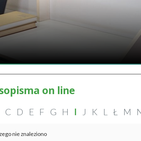
sopisma on line
C
D
E
F
G
H
I
J
K
L
Ł
M
zego nie znaleziono