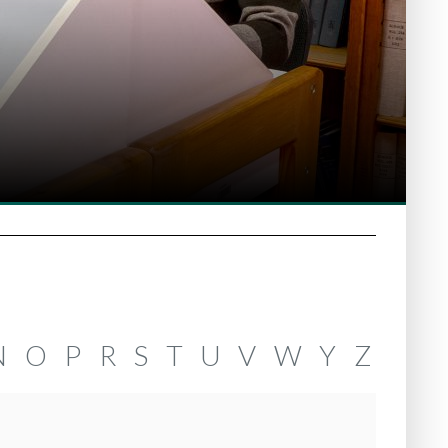
N
O
P
R
S
T
U
V
W
Y
Z