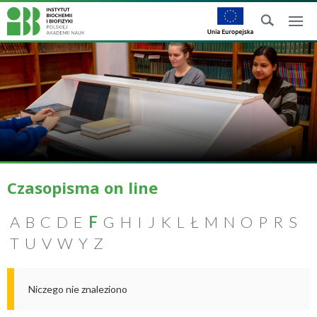
Czasopisma on line
A
B
C
D
E
F
G
H
I
J
K
L
Ł
M
N
O
P
R
S
T
U
V
W
Y
Z
Niczego nie znaleziono