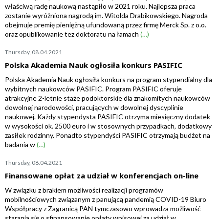
właściwą radę naukową nastąpiło w 2021 roku. Najlepsza praca
zostanie wyróżniona nagrodą im. Witolda Drabikowskiego. Nagroda
obejmuje premię pieniężną ufundowaną przez firmę Merck Sp. z o.o.
oraz opublikowanie tez doktoratu na łamach
(…)
Thursday, 08.04.2021
Polska Akademia Nauk ogłosiła konkurs PASIFIC
Polska Akademia Nauk ogłosiła konkurs na program stypendialny dla
wybitnych naukowców PASIFIC. Program PASIFIC oferuje
atrakcyjne 2-letnie staże podoktorskie dla znakomitych naukowców
dowolnej narodowości, pracujących w dowolnej dyscyplinie
naukowej. Każdy stypendysta PASIFIC otrzyma miesięczny dodatek
w wysokości ok. 2500 euro i w stosownych przypadkach, dodatkowy
zasiłek rodzinny. Ponadto stypendyści PASIFIC otrzymają budżet na
badania w
(…)
Thursday, 08.04.2021
Finansowane opłat za udział w konferencjach on-line
W związku z brakiem możliwości realizacji programów
mobilnościowych związanym z panującą pandemią COVID-19 Biuro
Współpracy z Zagranicą PAN tymczasowo wprowadza możliwość
starania się o sfinansowanie opłaty wpisowej za udział w