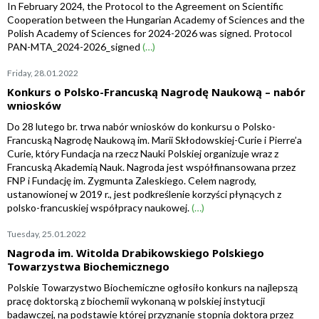
In February 2024, the Protocol to the Agreement on Scientific
Cooperation between the Hungarian Academy of Sciences and the
Polish Academy of Sciences for 2024-2026 was signed. Protocol
PAN-MTA_2024-2026_signed
(…)
Friday, 28.01.2022
Konkurs o Polsko-Francuską Nagrodę Naukową – nabór
wniosków
Do 28 lutego br. trwa nabór wniosków do konkursu o Polsko-
Francuską Nagrodę Naukową im. Marii Skłodowskiej-Curie i Pierre’a
Curie, który Fundacja na rzecz Nauki Polskiej organizuje wraz z
Francuską Akademią Nauk. Nagroda jest współfinansowana przez
FNP i Fundację im. Zygmunta Zaleskiego. Celem nagrody,
ustanowionej w 2019 r., jest podkreślenie korzyści płynących z
polsko-francuskiej współpracy naukowej.
(…)
Tuesday, 25.01.2022
Nagroda im. Witolda Drabikowskiego Polskiego
Towarzystwa Biochemicznego
Polskie Towarzystwo Biochemiczne ogłosiło konkurs na najlepszą
pracę doktorską z biochemii wykonaną w polskiej instytucji
badawczej, na podstawie której przyznanie stopnia doktora przez