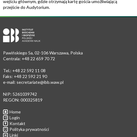
wejściu głównym, gdzie otrzymają kartę gościa umożliwiającą
przejście do Audytorium.
Pawińskiego 5a, 02-106 Warszawa, Polska
Centrala: +48 22 659 70 72
Tel.: +48 22 592 11 08
Faks: +48 22 592 21 90
e-mail:
secretariate@ibb.waw.pl
NIP: 5261039742
REGON: 000325819
Home
Login
Kontakt
Polityka prywatności
Linki