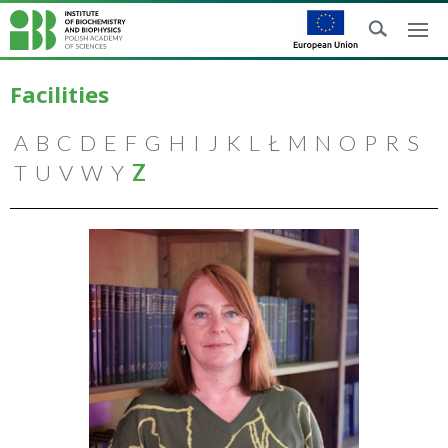
Facilities
A
B
C
D
E
F
G
H
I
J
K
L
Ł
M
N
O
P
R
S
T
U
V
W
Y
Z