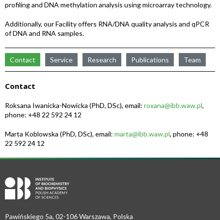
profiling and DNA methylation analysis using microarray technology.
Additionally, our Facility offers RNA/DNA quality analysis and qPCR
of DNA and RNA samples.
Contact
Service
Research
Publications
Team
Contact
Roksana Iwanicka-Nowicka (PhD, DSc), email:
roxana@ibb.waw.pl
,
phone: +48 22 592 24 12
Marta Koblowska (PhD, DSc), email:
marta@ibb.waw.pl
, phone: +48
22 592 24 12
Pawińskiego 5a, 02-106 Warszawa, Polska