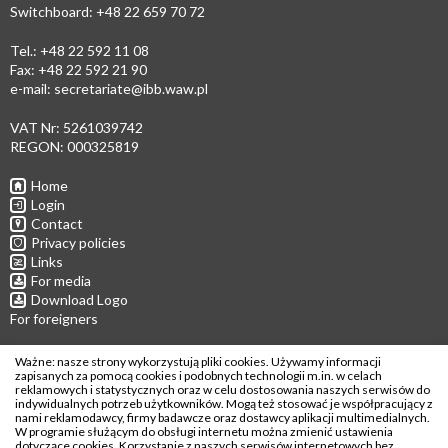
Switchboard: +48 22 659 70 72
Tel.: +48 22 592 11 08
Fax: +48 22 592 21 90
e-mail:
secretariate@ibb.waw.pl
VAT Nr: 5261039742
REGON: 000325819
Home
Login
Contact
Privacy policies
Links
For media
Download Logo
For foreigners
Follow us
Ważne: nasze strony wykorzystują pliki cookies. Używamy informacji
zapisanych za pomocą cookies i podobnych technologii m.in. w celach
reklamowych i statystycznych oraz w celu dostosowania naszych serwisów do
indywidualnych potrzeb użytkowników. Mogą też stosować je współpracujący z
nami reklamodawcy, firmy badawcze oraz dostawcy aplikacji multimedialnych.
W programie służącym do obsługi internetu można zmienić ustawienia
dotyczące cookies. Korzystanie z naszych serwisów internetowych bez
Copyright © 2026