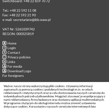
Switchboard: +48 22 659 70 72
Tel.: +48 22 592 11 08
Fax: +48 22 592 21 90
e-mail:
secretariate@ibb.waw.pl
VAT Nr: 5261039742
REGON: 000325819
Home
Login
Contact
Privacy policies
Links
For media
Download Logo
For foreigners
Follow us
Ważne: nasze strony wykorzystują pliki cookies. Używamy informacji
zapisanych za pomocą cookies i podobnych technologii m.in. w celach
reklamowych i statystycznych oraz w celu dostosowania naszych serwisów do
indywidualnych potrzeb użytkowników. Mogą też stosować je współpracujący z
nami reklamodawcy, firmy badawcze oraz dostawcy aplikacji multimedialnych.
W programie służącym do obsługi internetu można zmienić ustawienia
Copyright © 2026
dotyczące cookies. Korzystanie z naszych serwisów internetowych bez