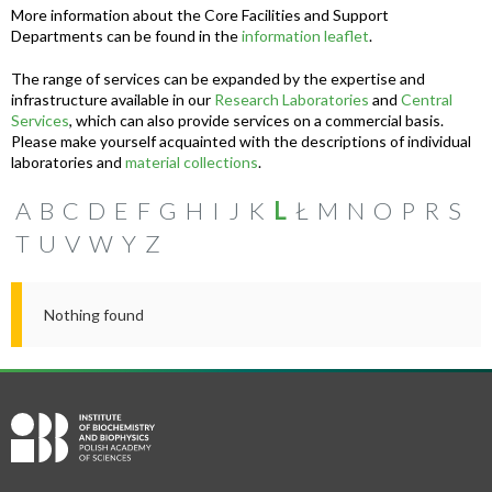
More information about the Core Facilities and Support
Departments can be found in the
information leaflet
.
The range of services can be expanded by the expertise and
infrastructure available in our
Research Laboratories
and
Central
Services
, which can also provide services on a commercial basis.
Please make yourself acquainted with the descriptions of individual
laboratories and
material collections
.
A
B
C
D
E
F
G
H
I
J
K
L
Ł
M
N
O
P
R
S
T
U
V
W
Y
Z
Nothing found