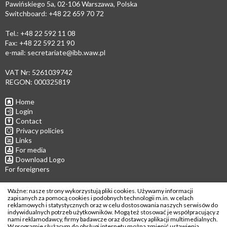
Pawińskiego 5a, 02-106 Warszawa, Polska
Switchboard: +48 22 659 70 72
Tel.: +48 22 592 11 08
Fax: +48 22 592 21 90
e-mail:
secretariate@ibb.waw.pl
VAT Nr: 5261039742
REGON: 000325819
Home
Login
Contact
Privacy policies
Links
For media
Download Logo
For foreigners
Follow us
Ważne: nasze strony wykorzystują pliki cookies. Używamy informacji
zapisanych za pomocą cookies i podobnych technologii m.in. w celach
reklamowych i statystycznych oraz w celu dostosowania naszych serwisów do
indywidualnych potrzeb użytkowników. Mogą też stosować je współpracujący z
nami reklamodawcy, firmy badawcze oraz dostawcy aplikacji multimedialnych.
W programie służącym do obsługi internetu można zmienić ustawienia