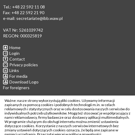
Tel.: +48 22 592 11 08
Fax: +48 22 592 21 90
e-mail:
secretariate@ibb.waw.pl
VAT Nr: 5261039742
REGON: 000325819
Home
Login
Contact
Privacy policies
Links
For media
Download Logo
For foreigners
Follow us
Ważne: nasze strony wykorzystują pliki cookies. Używamy informacji
zapisanych za pomocą cookies i podobnych technologii m.in. w celach
reklamowych i statystycznych oraz w celu dostosowania naszych serwisów do
indywidualnych potrzeb użytkowników. Mogą też stosować je współpracujący z
nami reklamodawcy, firmy badawcze oraz dostawcy aplikacji multimedialnych.
W programie służącym do obsługi internetu można zmienić ustawienia
dotyczące cookies. Korzystanie z naszych serwisów internetowych bez
Copyright © 2026
zmiany ustawień dotyczących cookies oznacza, że będą one zapisane w
Institute of Biochemistry and Biophysics
pamięci urządzenia. Przeczytaj więcej w
polityce prywatności
.