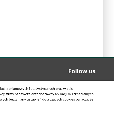
Follow us
elach reklamowych i statystycznych oraz w celu
, firmy badawcze oraz dostawcy aplikacji multimedialnych.
owych bez zmiany ustawień dotyczących cookies oznacza, że
Copyright © 2026
Institute of Biochemistry and Biophysics
Polish Academy of Sciences