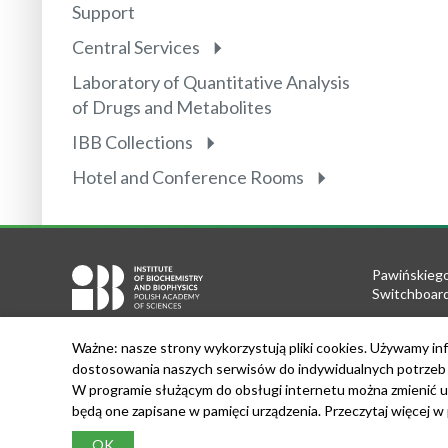
Support
Central Services
Laboratory of Quantitative Analysis
of Drugs and Metabolites
IBB Collections
Hotel and Conference Rooms
Pawińskiego
Switchboard
Tel.: +48 22
Ważne: nasze strony wykorzystują pliki cookies. Używamy inf
Fax: +48 22
dostosowania naszych serwisów do indywidualnych potrzeb u
e-mail:
secr
W programie służącym do obsługi internetu można zmienić u
VAT Nr: 52
będą one zapisane w pamięci urządzenia. Przeczytaj więcej w
REGON: 00
OK