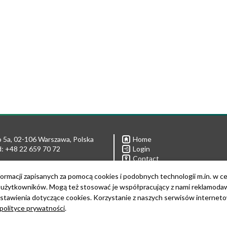
 5a, 02-106 Warszawa, Polska
Home
: +48 22 659 70 72
Login
Contact
Privacy policies
 592 11 08
ormacji zapisanych za pomocą cookies i podobnych technologii m.in. w c
Links
 592 21 90
żytkowników. Mogą też stosować je współpracujący z nami reklamodawcy
For media
etariate@ibb.waw.pl
Download Logo
stawienia dotyczące cookies. Korzystanie z naszych serwisów internet
For foreigners
61039742
polityce prywatności
.
0325819