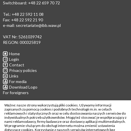
Switchboard: +48 22 659 70 72
Tel.: +48 22 592 11 08
Fax: +48 22 592 21 90
e-mail:
secretariate@ibb.waw.pl
VAT Nr: 5261039742
REGON: 000325819
Home
Login
Contact
Privacy policies
Links
For media
Download Logo
For foreigners
Follow us
Ważne: nasze strony wykorzystują pliki cookies. Używamy informacji
zapisanych za pomocą cookies i podobnych technologii m.in. w celach
reklamowych i statystycznych oraz w celu dostosowania naszych serwisów do
indywidualnych potrzeb użytkowników. Mogą też stosować je współpracujący z
nami reklamodawcy, firmy badawcze oraz dostawcy aplikacji multimedialnych.
W programie służącym do obsługi internetu można zmienić ustawienia
Copyright © 2026
dotyczące cookies. Korzystanie z naszych serwisów internetowych bez