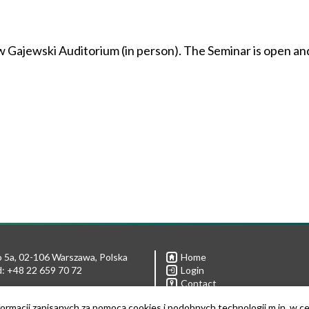
aw Gajewski Auditorium (in person). The Seminar is open an
 5a, 02-106 Warszawa, Polska
Home
: +48 22 659 70 72
Login
Contact
Privacy policies
 592 11 08
ormacji zapisanych za pomocą cookies i podobnych technologii m.in. w c