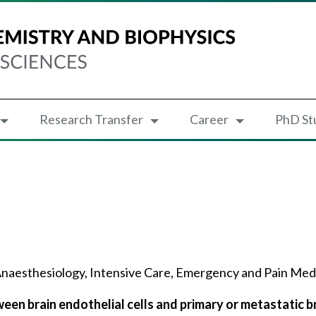
Research Transfer
Career
PhD St
naesthesiology, Intensive Care, Emergency and Pain Med
en brain endothelial cells and primary or metastatic b