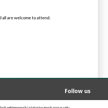
d all are welcome to attend.
Follow us
elach reklamowych i statystycznych oraz w celu