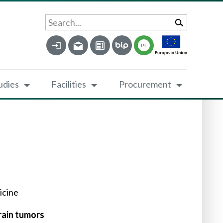
Search...
PL
udies
Facilities
Procurement
icine
rain tumors