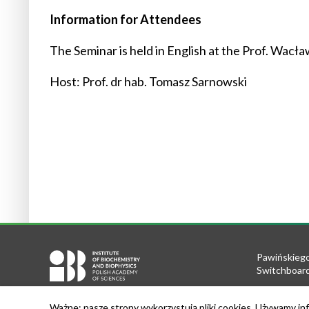
Information for Attendees
The Seminar is held in English at the Prof. Wacł
Host: Prof. dr hab. Tomasz Sarnowski
Pawińskiego
Switchboard
Tel.: +48 22
Ważne: nasze strony wykorzystują pliki cookies. Używamy inf